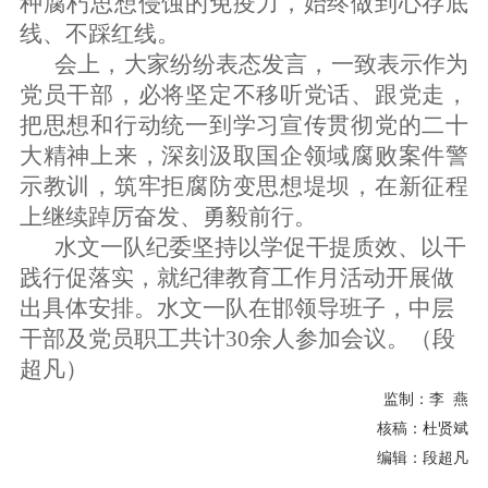
种腐朽思想侵蚀的免疫力，始终做到心存底
线、不踩红线。
会上，大家纷纷表态发言
，
一致表示
作为
党员
干部
，必将坚定不移听党话、跟党走，
把思想和行动统一到学习宣传贯彻党的二十
大精神上来，深刻汲取国企领域腐败案件警
示教训，筑牢拒腐防变思想堤坝
，
在新征程
上继续踔厉奋发、勇毅前行。
水文一队纪委坚持以学促干提质效、以干
践行促落实，就纪律教育工作月活动开展做
出具体安排。水文一队在邯领导班子，中层
干部及党员职工共计30余人参加会议。（段
超凡）
监制：李 燕
核稿：杜贤斌
编辑：段超凡